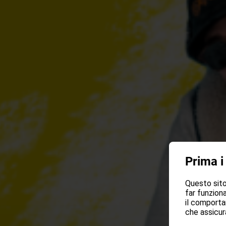
Prima i
Questo sito 
far funziona
il comporta
che assicura