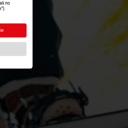
li no
").
ie