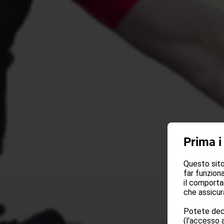
Prima i
Questo sito 
far funziona
il comporta
che assicura
Potete deci
(l'accesso a