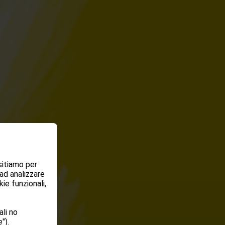
sitiamo per
 ad analizzare
ie funzionali,
li no
").