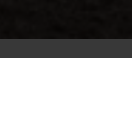
E-BIKE PER AVVENTURIERI E
FAMIGLIE
A vostra disposizione troverete e-bike per
avventure adrenaliniche nonché adatte a tutta
la famiglia , adulti, bambini, giovani e meno
giovani. Sperimentate la libertà di muovervi e di
godervi la bellezza delle montagne altoatesine
con null’altro...
WEITERLESEN