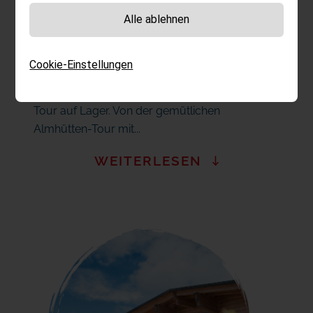
AUF DEM E-BIKE ERLEBEN
Alle ablehnen
Keine Strecke ist zu weit und kein Ziel zu hoch.
Ob erfahrener Biker mit Zig-Stunden auf dem
Cookie-Einstellungen
Sattel oder begeisterter Einsteiger; wir haben
für jeden das richtige E-Bike und die perfekte
Tour auf Lager. Von der gemütlichen
Almhütten-Tour mit...
WEITERLESEN