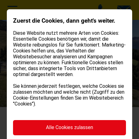
Vorreservierung!
Mühlbach–
Meransen
Zuerst die Cookies, dann geht's weiter.
16.15 Uhr,
Parkplatz Hotel
Diese Website nutzt mehrere Arten von Cookies:
Essentielle Cookies benötigen wir, damit die
Leitner (Mo–Fr)
Website reibungslos für Sie funktioniert. Marketing-
Cookies helfen uns, das Verhalten der
anrufen
Websitebesucher analysieren und Kampagnen
optimieren zu können. Funktionelle Cookies stellen
sicher, dass integrierte Tools von Drittanbietern
optimal dargestellt werden.
Sie können jederzeit festlegen, welche Cookies sie
zulassen möchten und welche nicht (Zugriff zu den
Cookie-Einstellungen finden Sie im Websitebereich
"Cookies").
GEFÜHRTE E-BIKE TOUREN
Alle Cookies zulassen
DIE HIGHLIGHTS DES EISACKTALS