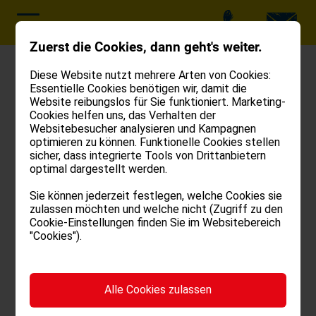
Zuerst die Cookies, dann geht's weiter.
Diese Website nutzt mehrere Arten von Cookies:
Essentielle Cookies benötigen wir, damit die
Datenschutz
Website reibungslos für Sie funktioniert. Marketing-
Cookies helfen uns, das Verhalten der
Websitebesucher analysieren und Kampagnen
optimieren zu können. Funktionelle Cookies stellen
sicher, dass integrierte Tools von Drittanbietern
Hier finden Sie Informationen über den Umgang
optimal dargestellt werden.
mit Ihren personenbezogenen Daten beim
Sie können jederzeit festlegen, welche Cookies sie
Besuch unserer Website. Zur Bereitstellung der
zulassen möchten und welche nicht (Zugriff zu den
Cookie-Einstellungen finden Sie im Websitebereich
Funktionen und Dienste unserer Website ist es
"Cookies").
erforderlich, dass wir personenbezogene Daten
über Sie erheben. Nachfolgend erklären wir,
welche Daten wir über Sie erheben, wozu dies
Alle Cookies zulassen
erforderlich ist, und welche Rechte Sie in Bezug
auf Ihre Daten haben.