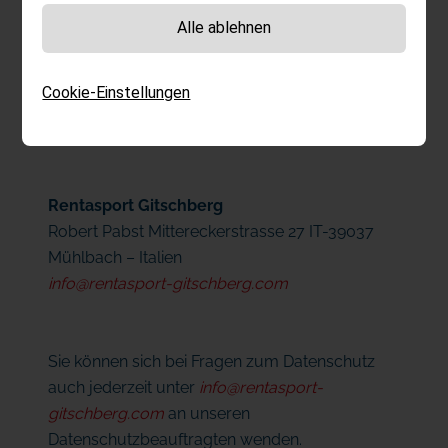
Alle ablehnen
Verantwortlich für die Verarbeitung von
Cookie-Einstellungen
personenbezogenen Daten auf dieser Website
ist:
Rentasport Gitschberg
Robert Pabst Mittereckerstrasse 27 IT-39037
Mühlbach – Italien
info@rentasport-gitschberg.com
Sie können sich bei Fragen zum Datenschutz
auch jederzeit unter
info@rentasport-
gitschberg.com
an unseren
Datenschutzbeauftragten wenden.